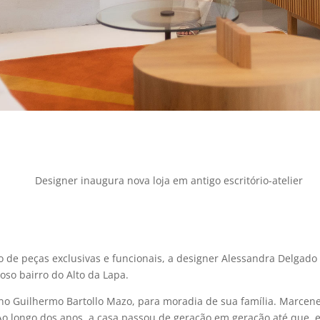
Designer inaugura nova loja em antigo escritório-atelier
o de peças exclusivas e funcionais, a designer Alessandra Delgado
oso bairro do Alto da Lapa.
ano Guilhermo Bartollo Mazo, para moradia de sua família. Marcenei
o longo dos anos, a casa passou de geração em geração até que, e