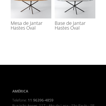
Mesa de Jantar
Base de Jantar
Hastes Oval
Hastes Oval
AMÉRICA
Telefone:
11 96396-4859
Rua João Annes, 117 - Alto da Lapa - São Paulo - SP