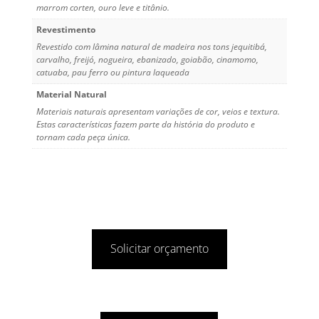
marrom corten, ouro leve e titânio.
Revestimento
Revestido com lâmina natural de madeira nos tons jequitibá,
carvalho, freijó, nogueira, ebanizado, goiabão, cinamomo,
catuaba, pau ferro ou pintura laqueada
Material Natural
Materiais naturais apresentam variações de cor, veios e textura.
Estas características fazem parte da história do produto e
tornam cada peça única.
Solicitar orçamento