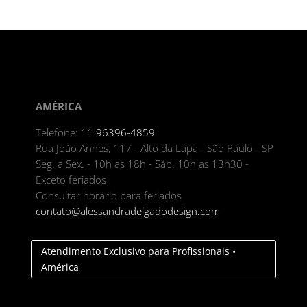
AMÉRICA
Telefone:
11 96396-4859
Rua João Annes, 117 - Alto da Lapa - São Paulo - SP
Seg. a Sex. - 10h as 18h - Sáb. 10h as 13h30 -
Exceto feriados
Consultar horário para feriados
contato@alessandradelgadodesign.com
Atendimento Exclusivo para Profissionais •
América