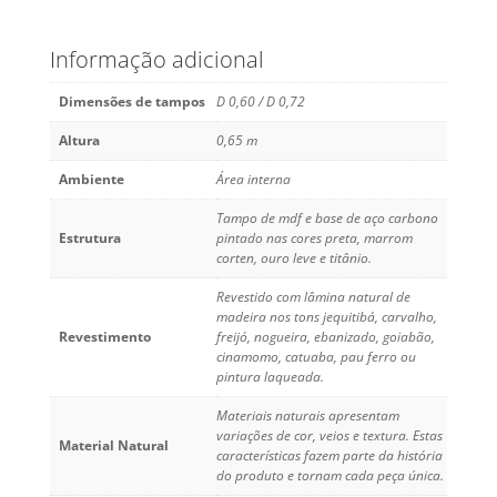
Informação adicional
Dimensões de tampos
D 0,60 / D 0,72
Altura
0,65 m
Ambiente
Área interna
Tampo de mdf e base de aço carbono
Estrutura
pintado nas cores preta, marrom
corten, ouro leve e titânio.
Revestido com lâmina natural de
madeira nos tons jequitibá, carvalho,
Revestimento
freijó, nogueira, ebanizado, goiabão,
cinamomo, catuaba, pau ferro ou
pintura laqueada.
Materiais naturais apresentam
variações de cor, veios e textura. Estas
Material Natural
características fazem parte da história
do produto e tornam cada peça única.