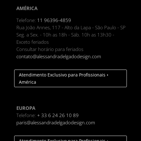
AMÉRICA
Telefone:
11 96396-4859
Rua João Annes, 117 - Alto da Lapa - São Paulo - SP
Seg. a Sex. - 10h as 18h - Sáb. 10h as 13h30 -
Exceto feriados
Consultar horário para feriados
contato@alessandradelgadodesign.com
Atendimento Exclusivo para Profissionais •
América
EUROPA
Telefone:
+ 33 6 24 26 10 89
paris@alessandradelgadodesign.com
Atendimento Exclusivo para Profissionais •