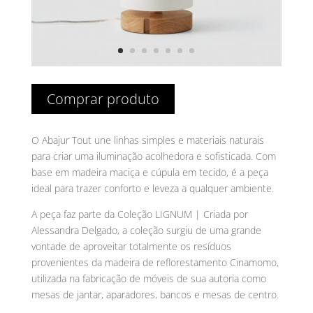
Comprar produto
O Abajur Tout une linhas simples e materiais naturais
para criar uma iluminação acolhedora e sofisticada. Com
base em madeira maciça e cúpula em tecido, é a peça
ideal para trazer conforto e leveza a qualquer ambiente.
A peça faz parte da Coleção LIGNUM | Criada por
Alessandra Delgado, a coleção surgiu de uma grande
vontade de aproveitar totalmente os resíduos
provenientes da madeira de reflorestamento Cinamomo,
utilizada na fabricação de móveis de sua autoria como
mesas de jantar, aparadores, bancos e mesas de centro.