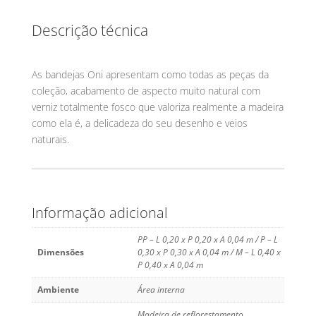
Descrição técnica
As bandejas Oni apresentam como todas as peças da
coleção, acabamento de aspecto muito natural com
verniz totalmente fosco que valoriza realmente a madeira
como ela é, a delicadeza do seu desenho e veios
naturais.
Informação adicional
PP – L 0,20 x P 0,20 x A 0,04 m / P – L
Dimensões
0,30 x P 0,30 x A 0,04 m / M – L 0,40 x
P 0,40 x A 0,04 m
Ambiente
Área interna
Madeira de reflorestamento