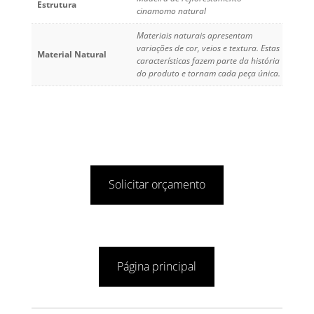
Estrutura
cinamomo natural
Materiais naturais apresentam
variações de cor, veios e textura. Estas
Material Natural
características fazem parte da história
do produto e tornam cada peça única.
Solicitar orçamento
Página principal