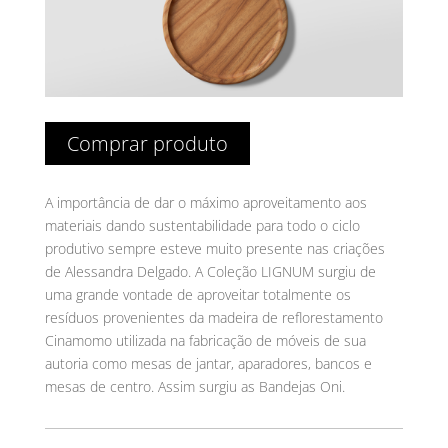
Comprar produto
A importância de dar o máximo aproveitamento aos
materiais dando sustentabilidade para todo o ciclo
produtivo sempre esteve muito presente nas criações
de Alessandra Delgado. A Coleção LIGNUM surgiu de
uma grande vontade de aproveitar totalmente os
resíduos provenientes da madeira de reflorestamento
Cinamomo utilizada na fabricação de móveis de sua
autoria como mesas de jantar, aparadores, bancos e
mesas de centro. Assim surgiu as Bandejas Oni.