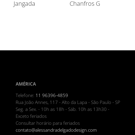
Jangada
Chanfros G
AMÉRICA
Telefone:
11 96396-4859
Rua João Annes, 117 - Alto da Lapa - São Paulo - SP
Seg. a Sex. - 10h as 18h - Sáb. 10h as 13h30 -
Exceto feriados
Consultar horário para feriados
contato@alessandradelgadodesign.com