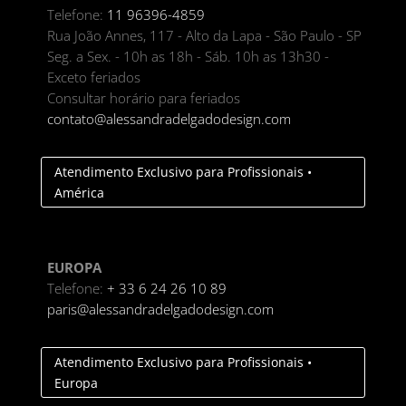
Telefone:
11 96396-4859
Rua João Annes, 117 - Alto da Lapa - São Paulo - SP
Seg. a Sex. - 10h as 18h - Sáb. 10h as 13h30 -
Exceto feriados
Consultar horário para feriados
contato@alessandradelgadodesign.com
Atendimento Exclusivo para Profissionais •
América
EUROPA
Telefone:
+ 33 6 24 26 10 89
paris@alessandradelgadodesign.com
Atendimento Exclusivo para Profissionais •
Europa