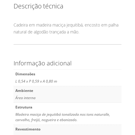
Descrição técnica
Cadeira em madeira maciça jequitibá, encosto em palha
natural de algodão trançada a mão.
Informação adicional
Dimensões
L 0,54 x P 0,59 x A 0,80 m
Ambiente
Área interna
Estrutura
Madeira maciça de jequitibá tonalizada nos tons naturalle,
carvalho, freijó, nogueira e ebanizado.
Revestimento