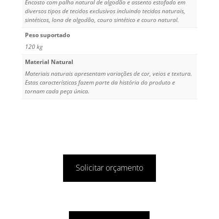
Encosto com palha natural de algodão e assento estofado em
diversos tipos de tecidos exclusivos incluindo tecidos naturais,
sintéticos, lona de algodão, couro sintético e couro natural.
Peso suportado
120 kg
Material Natural
Materiais naturais apresentam variações de cor, veios e textura.
Estas características fazem parte da história do produto e
tornam cada peça única.
Solicitar orçamento