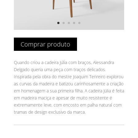
Comprar produto
Quando criou a cadeira Júlia com braços, Alessandra
Delgado queria uma peça com traços delicados.
Inspirada pela obra do mestre Joaquim Tenreiro explorou
as curvas da madeira e batizou carinhosamente a criação
em homenagem a sua primeira filha. A cadeira Júlia é feita
em madeira maciça e apesar de muito resistente é
extremamente leve, com encosto em palha natural com
tramas de design exclusivo da marca.