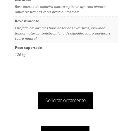
Base interna de madeira maciça e pés em aço com pintura
anticorrosiva nas cores preta ou marrom
Revestimento
Estofado em diversos tipos de tecidos exclusivos, incluindo
tecidos naturais, sintéticos, lona de algodão, couro sintético e
couro natural.
Peso suportado
120 kg
Solicitar orçamento