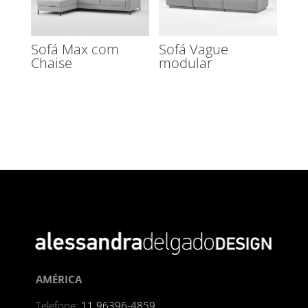
Sofá Max com
Sofá Vague
Chaise
modular
AMÉRICA
Telefone:
11 96396-4859