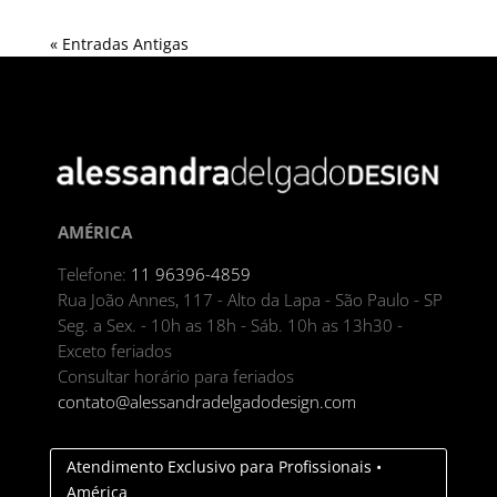
« Entradas Antigas
AMÉRICA
Telefone:
11 96396-4859
Rua João Annes, 117 - Alto da Lapa - São Paulo - SP
Seg. a Sex. - 10h as 18h - Sáb. 10h as 13h30 -
Exceto feriados
Consultar horário para feriados
contato@alessandradelgadodesign.com
Atendimento Exclusivo para Profissionais •
América